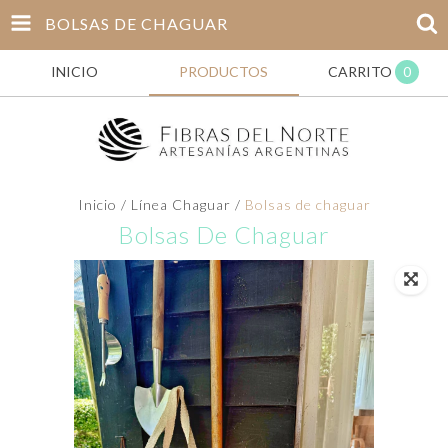
BOLSAS DE CHAGUAR
INICIO
PRODUCTOS
CARRITO
0
Inicio
/
Línea Chaguar
/
Bolsas de chaguar
Bolsas De Chaguar