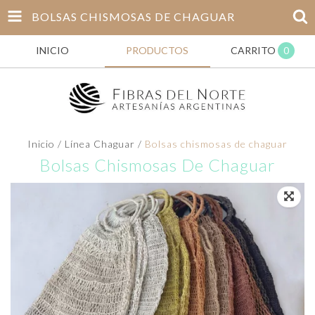
BOLSAS CHISMOSAS DE CHAGUAR
INICIO
PRODUCTOS
CARRITO
0
Inicio
/
Línea Chaguar
/
Bolsas chismosas de chaguar
Bolsas Chismosas De Chaguar